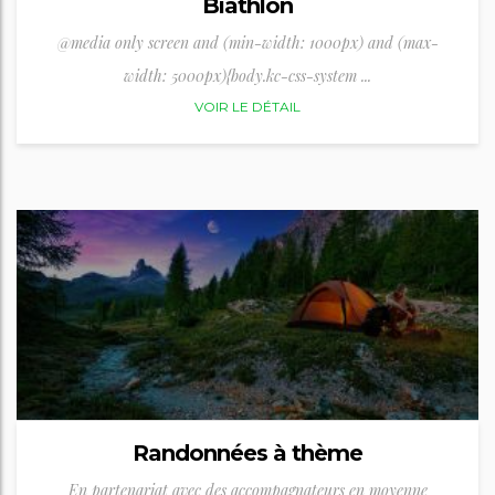
Biathlon
@media only screen and (min-width: 1000px) and (max-
width: 5000px){body.kc-css-system ...
VOIR LE DÉTAIL
Randonnées à thème
En partenariat avec des accompagnateurs en moyenne