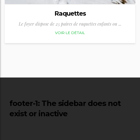
Raquettes
Le foyer dispose de 25 paires de raquettes enfants ou ...
VOIR LE DÉTAIL
footer-1
: The sidebar does not
exist or inactive