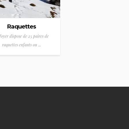
Raquettes
foyer dispose de 25 paires de
raquettes enfants ou ...