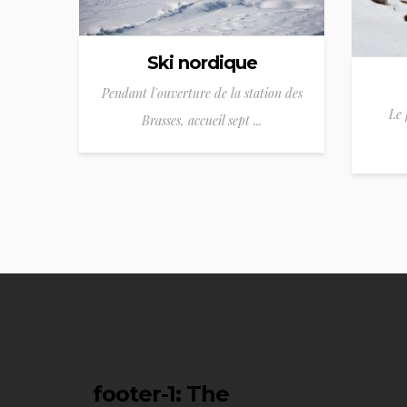
Ski nordique
Pendant l'ouverture de la station des
Le 
Brasses, accueil sept ...
footer-1
: The