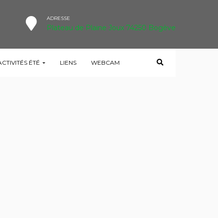
ADRESSE
Plateau de Plaine Joux 74250 Bogève
ACTIVITÉS ÉTÉ
LIENS
WEBCAM
HOME
ACCUEIL DES PARTICULIERS