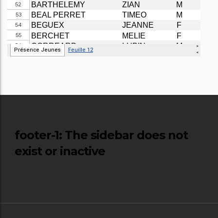
footer-1
: The sidebar does not
exist or inactive