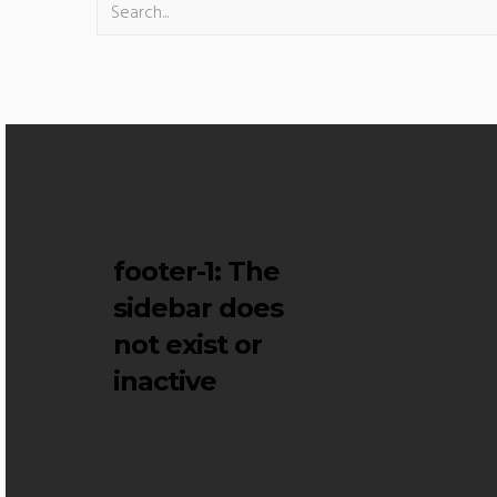
footer-1
: The
sidebar does
not exist or
inactive