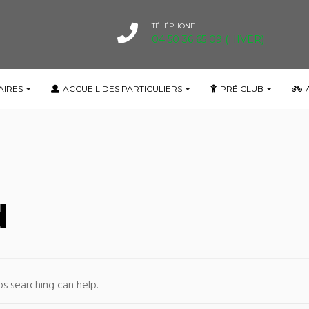
TÉLÉPHONE
04 50 36 65 09 (HIVER)
AIRES
ACCUEIL DES PARTICULIERS
PRÉ CLUB
d
ps searching can help.