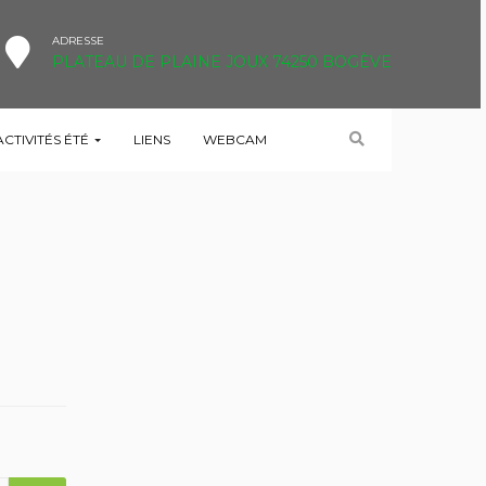
ADRESSE
PLATEAU DE PLAINE JOUX 74250 BOGÈVE
ACTIVITÉS ÉTÉ
LIENS
WEBCAM
HOME